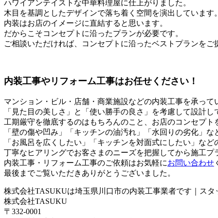
ハワイアンテイストな中華料理屋に仕上がりました。
木目を基調としたデザインで落ち着く空間を演出しています
内装はお店のイメージに直結すると思います。
だからこそコンセプトに沿ったプランが必要です。
ご相談いただければ、コンセプトに沿ったベストプランをご
内装工事やリフォーム工事はお任せください！
マンション・ビル・店舗・商業施設などの内装工事を承って
「見た目の美しさ」と「使い勝手の良さ」を考慮して設計し
工期厳守を徹底するのはもちろんのこと、お店のコンセプト
「壁の傷や凹み」「キッチンの油汚れ」「水回りの劣化」な
「お風呂を広くしたい」「キッチンを対面式にしたい」など
丁寧なヒアリングでお客さまのニーズを把握してから施工プ
内装工事・リフォーム工事のご依頼はお気軽に
お問い合わせ
最後までご覧いただきありがとうございました。
株式会社TASUKUは埼玉県川口市の内装工事業者です｜スタ
株式会社TASUKU
〒332-0001